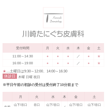
受付時間
月
火
水
木
金
土
11:00～14:30
●
●
●
／
●
★
16:00～19:00
●
●
●
／
●
★
★
…土曜日は
9:30～12:00、14:00～16:30
休診日
木曜
日曜
祝日
※平日午前の初診の受付は受付終了10分前まで
月
火
水
木
金
土
山下/谷口
谷口
山下/谷口
山下/谷口
山下/谷口
午前
／