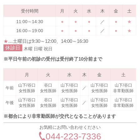
受付時間
月
火
水
木
金
土
11:00～14:30
●
●
●
／
●
★
16:00～19:00
●
●
●
／
●
★
★
…土曜日は
9:30～12:00、14:00～16:30
休診日
木曜
日曜
祝日
※平日午前の初診の受付は受付終了10分前まで
月
火
水
木
金
土
山下/谷口
谷口
山下/谷口
山下/谷口
山下/谷口
午前
／
女性医師
女性医師
女性医師
女性医師
非常勤医師
山下/谷口
谷口
山下/谷口
山下/谷口
山下/谷口
午後
／
女性医師
女性医師
女性医師
女性医師
非常勤医師
※都合により非常勤医師が交代となることがあります
お気軽にお問い合わせください
044-223-7336