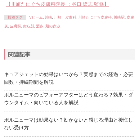
【川崎たにぐち皮膚科院長 ：谷口 隆志 監修】
投稿タグ
Vビーム
,
川崎
,
川崎 皮膚科
,
川崎たにぐち皮膚科
,
川崎駅
,
皮膚
炎
,
皮膚科
,
赤ら顔
,
酒さ
,
頬の赤み
関連記事
キュアジェットの効果はいつから？実感までの経過・必要
回数・持続期間を解説
ボルニューマのビフォーアフターはどう変わる？効果・ダ
ウンタイム・向いている人を解説
ボルニューマは効果ない？効かないと感じる理由と後悔し
ない受け方