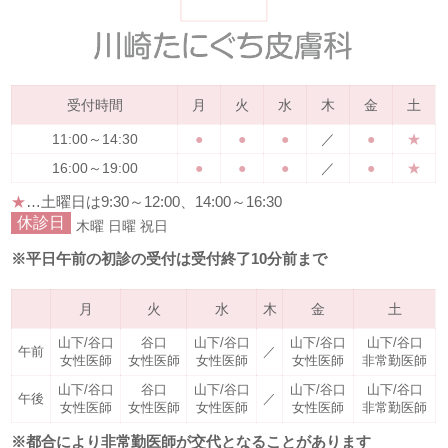
受付時間
月
火
水
木
金
土
11:00～14:30
●
●
●
／
●
★
16:00～19:00
●
●
●
／
●
★
★
…土曜日は
9:30～12:00、14:00～16:30
休診日
木曜
日曜
祝日
※平日午前の初診の受付は受付終了10分前まで
月
火
水
木
金
土
山下/谷口
谷口
山下/谷口
山下/谷口
山下/谷口
午前
／
女性医師
女性医師
女性医師
女性医師
非常勤医師
山下/谷口
谷口
山下/谷口
山下/谷口
山下/谷口
午後
／
女性医師
女性医師
女性医師
女性医師
非常勤医師
※都合により非常勤医師が交代となることがあります