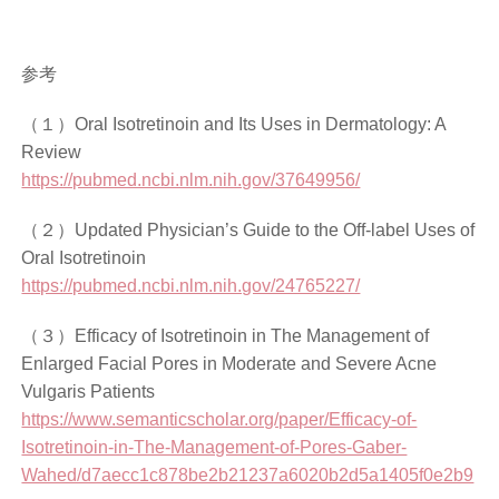
参考
（１）Oral Isotretinoin and Its Uses in Dermatology: A
Review
https://pubmed.ncbi.nlm.nih.gov/37649956/
（２）Updated Physician’s Guide to the Off-label Uses of
Oral Isotretinoin
https://pubmed.ncbi.nlm.nih.gov/24765227/
（３）Efficacy of Isotretinoin in The Management of
Enlarged Facial Pores in Moderate and Severe Acne
Vulgaris Patients
https://www.semanticscholar.org/paper/Efficacy-of-
Isotretinoin-in-The-Management-of-Pores-Gaber-
Wahed/d7aecc1c878be2b21237a6020b2d5a1405f0e2b9