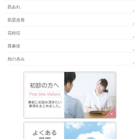
肌あれ
肌質改善
花粉症
蕁麻疹
頬の赤み