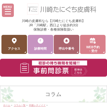
川崎の皮膚科なら【川崎たにぐち皮膚科】
JR「川崎駅」西口より徒歩約3分
保険診療・各種保険取扱い
WEB予約
アクセス
診療時間
呼出中番号
・受付
コラム
ホーム
»
コラム一覧
»
内服レチノイド
»