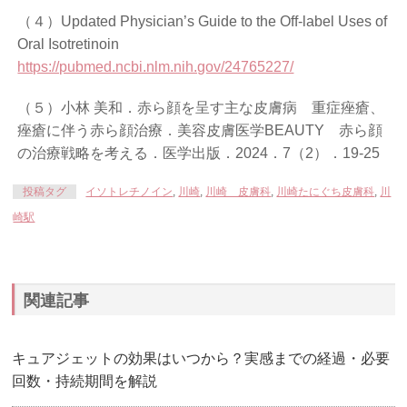
（４）Updated Physician’s Guide to the Off-label Uses of
Oral Isotretinoin
https://pubmed.ncbi.nlm.nih.gov/24765227/
（５）小林 美和．赤ら顔を呈す主な皮膚病 重症痤瘡、
痤瘡に伴う赤ら顔治療．美容皮膚医学BEAUTY 赤ら顔
の治療戦略を考える．医学出版．2024．7（2）．19-25
投稿タグ
イソトレチノイン
,
川崎
,
川崎 皮膚科
,
川崎たにぐち皮膚科
,
川
崎駅
関連記事
キュアジェットの効果はいつから？実感までの経過・必要
回数・持続期間を解説