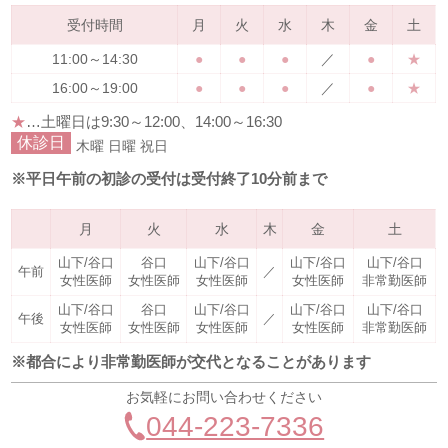
受付時間
月
火
水
木
金
土
11:00～14:30
●
●
●
／
●
★
16:00～19:00
●
●
●
／
●
★
★
…土曜日は
9:30～12:00、14:00～16:30
休診日
木曜
日曜
祝日
※平日午前の初診の受付は受付終了10分前まで
月
火
水
木
金
土
山下/谷口
谷口
山下/谷口
山下/谷口
山下/谷口
午前
／
女性医師
女性医師
女性医師
女性医師
非常勤医師
山下/谷口
谷口
山下/谷口
山下/谷口
山下/谷口
午後
／
女性医師
女性医師
女性医師
女性医師
非常勤医師
※都合により非常勤医師が交代となることがあります
お気軽にお問い合わせください
044-223-7336