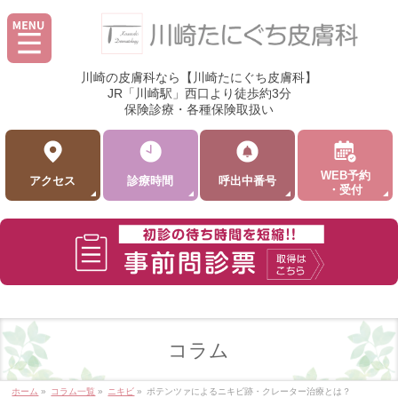
川崎の皮膚科なら【川崎たにぐち皮膚科】
JR「川崎駅」西口より徒歩約3分
保険診療・各種保険取扱い
WEB予約
アクセス
診療時間
呼出中番号
・受付
コラム
ホーム
»
コラム一覧
»
ニキビ
»
ポテンツァによるニキビ跡・クレーター治療とは？