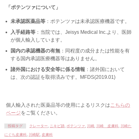
「ポテンツァについて」
未承認医薬品等
：ポテンツァは未承認医療機器です。
入手経路等
：当院では、Jeisys Medical Inc.より、医師
が個人輸入しています。
国内の承認機器の有無
：同程度の成分または性能を有
する国内承認医療機器等はありません。
諸外国における安全等に係る情報
：諸外国において
は、次の認証を取得済みです。MFDS(2019.01)
個人輸入された医薬品等の使用によるリスクは
こちらの
ページ
をご覧ください。
投稿タグ
クレーター
,
ニキビ跡
,
ポテンツァ
,
川崎
,
川崎 皮膚科
,
川崎た
にぐち皮膚科
,
川崎駅
,
皮膚科