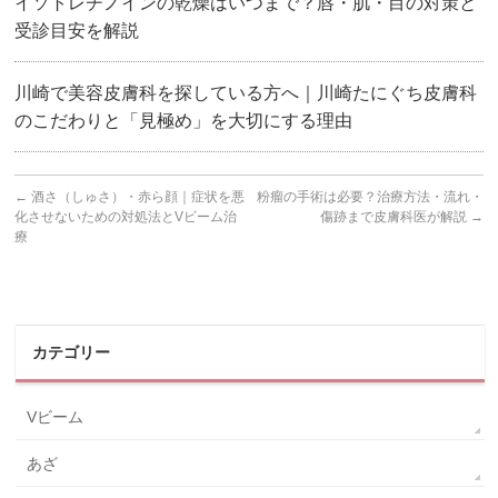
イソトレチノインの乾燥はいつまで？唇・肌・目の対策と
受診目安を解説
川崎で美容皮膚科を探している方へ｜川崎たにぐち皮膚科
のこだわりと「見極め」を大切にする理由
←
酒さ（しゅさ）・赤ら顔｜症状を悪
粉瘤の手術は必要？治療方法・流れ・
化させないための対処法とVビーム治
傷跡まで皮膚科医が解説
→
療
カテゴリー
Vビーム
あざ