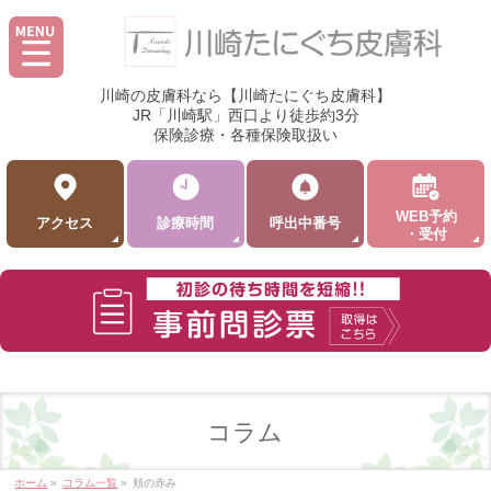
川崎の皮膚科なら【川崎たにぐち皮膚科】
JR「川崎駅」西口より徒歩約3分
保険診療・各種保険取扱い
WEB予約
アクセス
診療時間
呼出中番号
・受付
コラム
ホーム
»
コラム一覧
»
頬の赤み