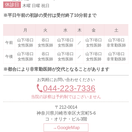
休診日
木曜
日曜
祝日
※平日午前の初診の受付は受付終了10分前まで
月
火
水
木
金
土
山下/谷口
谷口
山下/谷口
山下/谷口
山下/谷口
午前
／
女性医師
女性医師
女性医師
女性医師
非常勤医師
山下/谷口
谷口
山下/谷口
山下/谷口
山下/谷口
午後
／
女性医師
女性医師
女性医師
女性医師
非常勤医師
※都合により非常勤医師が交代となることがあります
お気軽にお問い合わせください
044-223-7336
当院の診察は予約制ではございません
〒212-0014
神奈川県川崎市幸区大宮町5-6
コ・オリナ・ビル3階
→GoogleMap