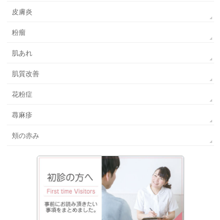
皮膚炎
粉瘤
肌あれ
肌質改善
花粉症
蕁麻疹
頬の赤み