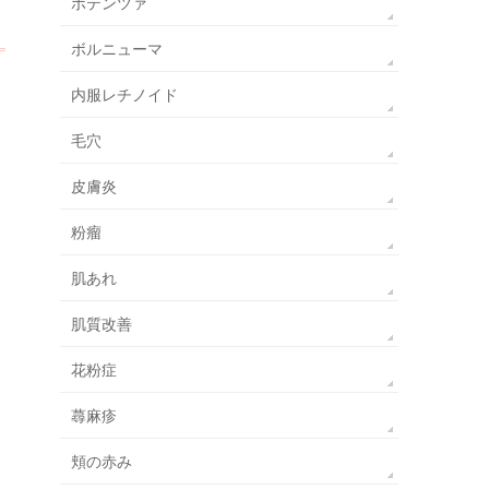
ポテンツァ
ボルニューマ
内服レチノイド
毛穴
皮膚炎
粉瘤
肌あれ
肌質改善
花粉症
蕁麻疹
頬の赤み