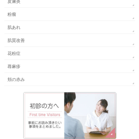
皮膚炎
粉瘤
肌あれ
肌質改善
花粉症
蕁麻疹
頬の赤み