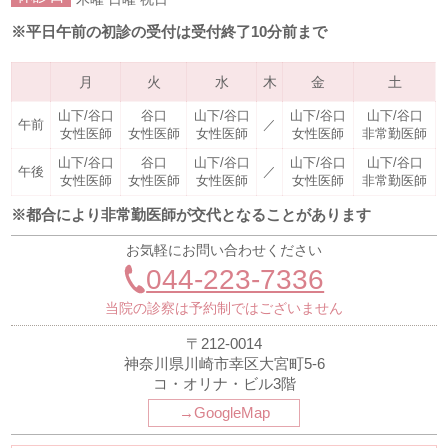
※平日午前の初診の受付は受付終了10分前まで
月
火
水
木
金
土
山下/谷口
谷口
山下/谷口
山下/谷口
山下/谷口
午前
／
女性医師
女性医師
女性医師
女性医師
非常勤医師
山下/谷口
谷口
山下/谷口
山下/谷口
山下/谷口
午後
／
女性医師
女性医師
女性医師
女性医師
非常勤医師
※都合により非常勤医師が交代となることがあります
お気軽にお問い合わせください
044-223-7336
当院の診察は予約制ではございません
〒212-0014
神奈川県川崎市幸区大宮町5-6
コ・オリナ・ビル3階
→GoogleMap