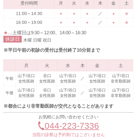
受付時間
月
火
水
木
金
土
11:00～14:30
●
●
●
／
●
★
16:00～19:00
●
●
●
／
●
★
★
…土曜日は
9:30～12:00、14:00～16:30
休診日
木曜
日曜
祝日
※平日午前の初診の受付は受付終了10分前まで
月
火
水
木
金
土
山下/谷口
谷口
山下/谷口
山下/谷口
山下/谷口
午前
／
女性医師
女性医師
女性医師
女性医師
非常勤医師
山下/谷口
谷口
山下/谷口
山下/谷口
山下/谷口
午後
／
女性医師
女性医師
女性医師
女性医師
非常勤医師
※都合により非常勤医師が交代となることがあります
お気軽にお問い合わせください
044-223-7336
当院の診察は予約制ではございません