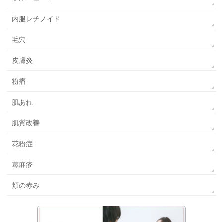
内服レチノイド
毛穴
皮膚炎
粉瘤
肌あれ
肌質改善
花粉症
蕁麻疹
頬の赤み