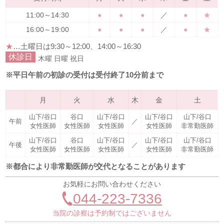
11:00～14:30
●
●
●
／
●
★
16:00～19:00
●
●
●
／
●
★
★
…土曜日は
9:30～12:00、14:00～16:30
休診日
木曜
日曜
祝日
※平日午前の初診の受付は受付終了10分前まで
月
火
水
木
金
土
山下/谷口
谷口
山下/谷口
山下/谷口
山下/谷口
午前
／
女性医師
女性医師
女性医師
女性医師
非常勤医師
山下/谷口
谷口
山下/谷口
山下/谷口
山下/谷口
午後
／
女性医師
女性医師
女性医師
女性医師
非常勤医師
※都合により非常勤医師が交代となることがあります
お気軽にお問い合わせください
044-223-7336
当院の診察は予約制ではございません