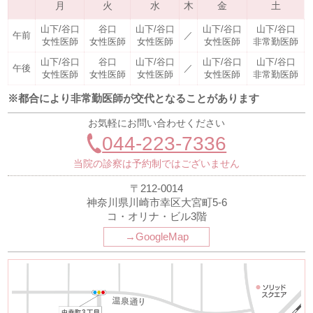
月
火
水
木
金
土
山下/谷口
谷口
山下/谷口
山下/谷口
山下/谷口
午前
／
女性医師
女性医師
女性医師
女性医師
非常勤医師
山下/谷口
谷口
山下/谷口
山下/谷口
山下/谷口
午後
／
女性医師
女性医師
女性医師
女性医師
非常勤医師
※都合により非常勤医師が交代となることがあります
お気軽にお問い合わせください
044-223-7336
当院の診察は予約制ではございません
〒212-0014
神奈川県川崎市幸区大宮町5-6
コ・オリナ・ビル3階
→GoogleMap