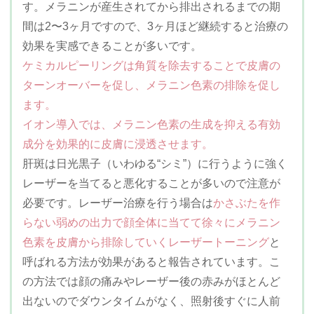
す。メラニンが産生されてから排出されるまでの期
間は2〜3ヶ月ですので、3ヶ月ほど継続すると治療の
効果を実感できることが多いです。
ケミカルピーリングは角質を除去することで皮膚の
ターンオーバーを促し、メラニン色素の排除を促し
ます。
イオン導入では、メラニン色素の生成を抑える有効
成分を効果的に皮膚に浸透させます。
肝斑は日光黒子（いわゆる“シミ”）に行うように強く
レーザーを当てると悪化することが多いので注意が
必要です。レーザー治療を行う場合は
かさぶたを作
らない弱めの出力で顔全体に当てて徐々にメラニン
色素を皮膚から排除していくレーザートーニング
と
呼ばれる方法が効果があると報告されています。こ
の方法では顔の痛みやレーザー後の赤みがほとんど
出ないのでダウンタイムがなく、照射後すぐに人前