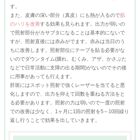
す。
また、皮膚の深い部分（真皮）にも熱が入るので
肌
のハリを改善
する効果も見られます。出力が弱いの
で照射部分がカサブタになることは基本的にないで
すが、照射直後には赤みがでます。赤みは当日のう
ちに改善します。照射部位にテープを貼る必要がな
いのでダウンタイム(腫れ、むくみ、アザ、かさぶた
などで日常活動に支障の出る期間)がないのでその後
に用事があっても行えます。
肝斑にはスポット照射で強くレーザーを当てると悪
化しますので、出力を抑えて回数を重ねる方法をと
る必要があります。照射の力は弱いので一度の照射
での改善は少なく、1ヶ月に1回の照射を5～10回繰り
返し行うことで効果を出していきます。