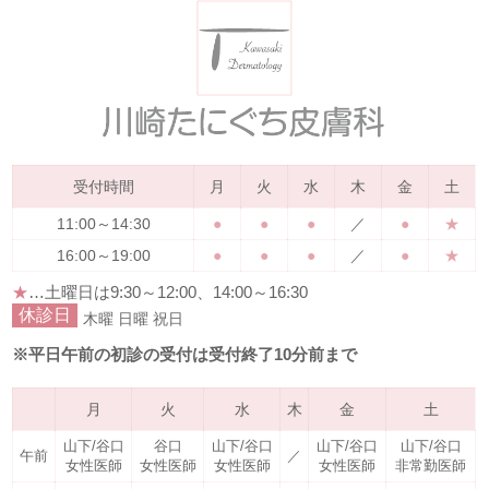
受付時間
月
火
水
木
金
土
11:00～14:30
●
●
●
／
●
★
16:00～19:00
●
●
●
／
●
★
★
…土曜日は
9:30～12:00、14:00～16:30
休診日
木曜
日曜
祝日
※平日午前の初診の受付は受付終了10分前まで
月
火
水
木
金
土
山下/谷口
谷口
山下/谷口
山下/谷口
山下/谷口
午前
／
女性医師
女性医師
女性医師
女性医師
非常勤医師