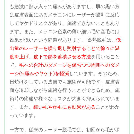
も急激に熱が入って痛みがありますし、肌の黒い方
は皮膚表面にあるメラニンにレーザーが過剰に反応
してヤケドリスクがあり、施術できないこともあり
ます。また、メラニン色素の薄い細い毛や産毛には
効果が低いという問題があります。 蓄熱脱毛は、
低
出量のレーザーを繰り返し照射することで徐々に温
度を上げ、皮下で熱を蓄積させる方法
を用いること
で、
毛への合計のダメージを保ちつつ周囲へのダメ
ージ(≒痛みやヤケド)を軽減
しています。そのため、
日焼けをしている皮膚でも施術が可能です。皮膚表
面を冷却しながら施術を行うことができるため、施
術時の疼痛や様々なリスクが大きく抑えられていま
す。また、
細い毛や産毛にも効果がある
ことがわか
っています。
一方で、従来のレーザー脱毛では、初回から毛がポ