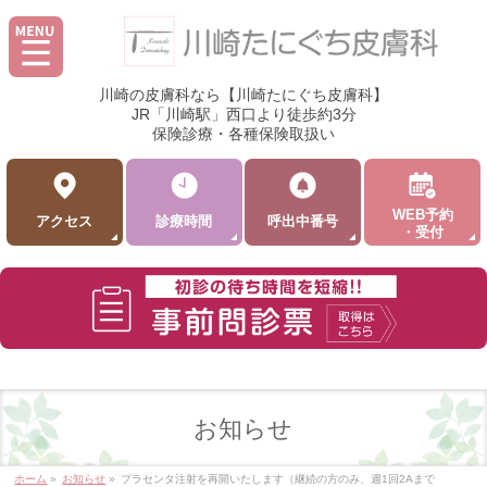
川崎の皮膚科なら【川崎たにぐち皮膚科】
JR「川崎駅」西口より徒歩約3分
保険診療・各種保険取扱い
WEB予約
アクセス
診療時間
呼出中番号
・受付
お知らせ
ホーム
»
お知らせ
»
プラセンタ注射を再開いたします（継続の方のみ、週1回2Aまで